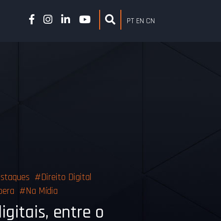
PT
EN
CN
staques
#
Direito Digital
bera
#
Na Mídia
gitais, entre o