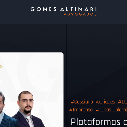
#
Cassiano Rodrigues
#
De
#
Imprensa
#
Lucas Colom
Plataformas di