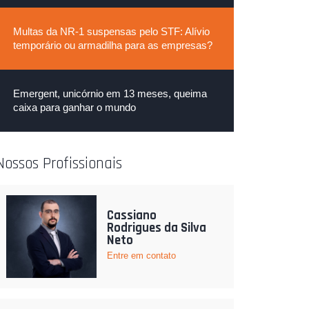
Multas da NR-1 suspensas pelo STF: Alívio
temporário ou armadilha para as empresas?
Emergent, unicórnio em 13 meses, queima
caixa para ganhar o mundo
Nossos Profissionais
Cassiano
Rodrigues da Silva
Neto
Entre em contato